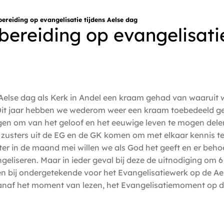
ereiding op evangelisatie tijdens Aelse dag
bereiding op evangelisati
Aelse dag als Kerk in Andel een kraam gehad van waaruit w
t jaar hebben we wederom weer een kraam toebedeeld gek
gen om van het geloof en het eeuwige leven te mogen delen
 zusters uit de EG en de GK komen om met elkaar kennis te
er in de maand mei willen we als God het geeft en er beh
eliseren. Maar in ieder geval bij deze de uitnodiging om 
en bij ondergetekende voor het Evangelisatiewerk op de A
vanaf het moment van lezen, het Evangelisatiemoment op 