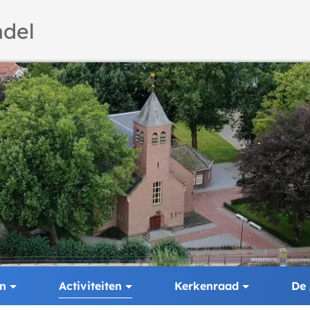
del
en
Activiteiten
Kerkenraad
De 