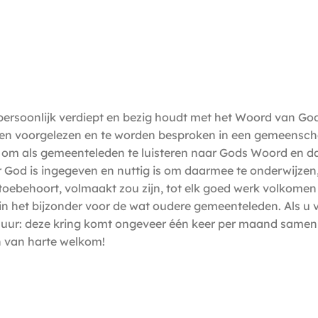
ich persoonlijk verdiept en bezig houdt met het Woord van Go
rden voorgelezen en te worden besproken in een gemeenscha
n om als gemeenteleden te luisteren naar Gods Woord en da
or God is ingegeven en nuttig is om daarmee te onderwijzen
oebehoort, volmaakt zou zijn, tot elk goed werk volkomen to
s in het bijzonder voor de wat oudere gemeenteleden. Als 
uur: deze kring komt ongeveer één keer per maand samen in '
n van harte welkom!