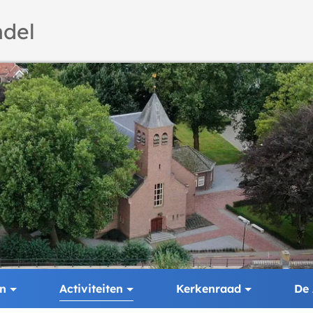
del
en
Activiteiten
Kerkenraad
De 