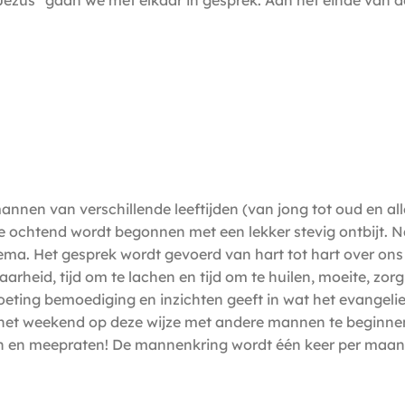
 Jezus" gaan we met elkaar in gesprek. Aan het einde van
nnen van verschillende leeftijden (van jong tot oud en a
e ochtend wordt begonnen met een lekker stevig ontbijt. Na
hema. Het gesprek wordt gevoerd van hart tot hart over on
arheid, tijd om te lachen en tijd om te huilen, moeite, zo
eting bemoediging en inzichten geeft in wat het evangelie 
het weekend op deze wijze met andere mannen te beginnen.
ten en meepraten! De mannenkring wordt één keer per maa