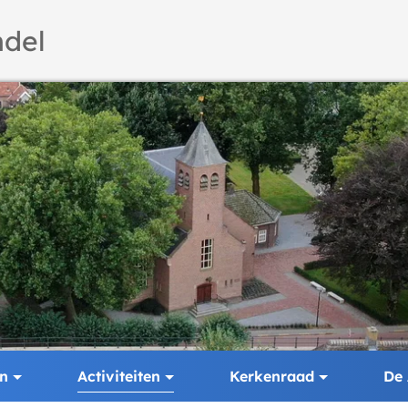
del
en
Activiteiten
Kerkenraad
De 