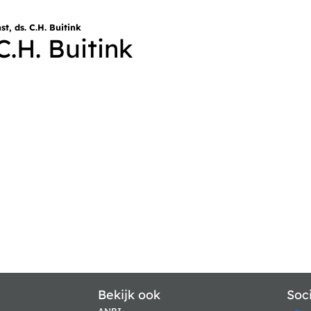
t, ds. C.H. Buitink
C.H. Buitink
Bekijk ook
Soc