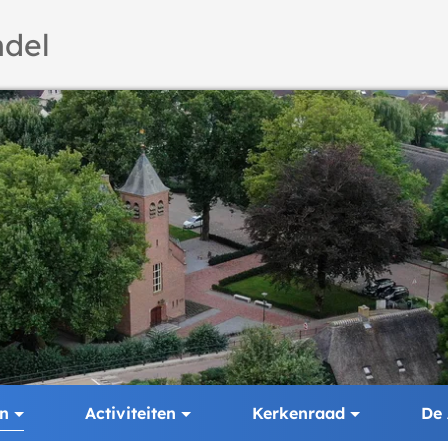
del
en
Activiteiten
Kerkenraad
De 