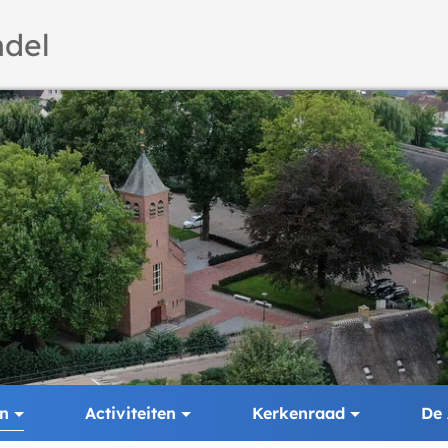
del
en
Activiteiten
Kerkenraad
De 