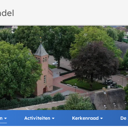
del
en
Activiteiten
Kerkenraad
De 